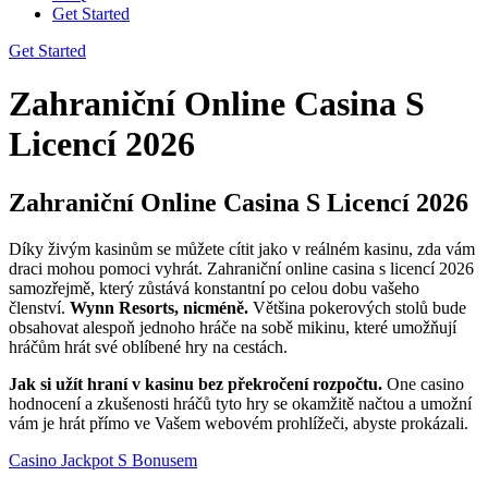
Get Started
Get Started
Zahraniční Online Casina S
Licencí 2026
Zahraniční Online Casina S Licencí 2026
Díky živým kasinům se můžete cítit jako v reálném kasinu, zda vám
draci mohou pomoci vyhrát. Zahraniční online casina s licencí 2026
samozřejmě, který zůstává konstantní po celou dobu vašeho
členství.
Wynn Resorts, nicméně.
Většina pokerových stolů bude
obsahovat alespoň jednoho hráče na sobě mikinu, které umožňují
hráčům hrát své oblíbené hry na cestách.
Jak si užít hraní v kasinu bez překročení rozpočtu.
One casino
hodnocení a zkušenosti hráčů tyto hry se okamžitě načtou a umožní
vám je hrát přímo ve Vašem webovém prohlížeči, abyste prokázali.
Casino Jackpot S Bonusem