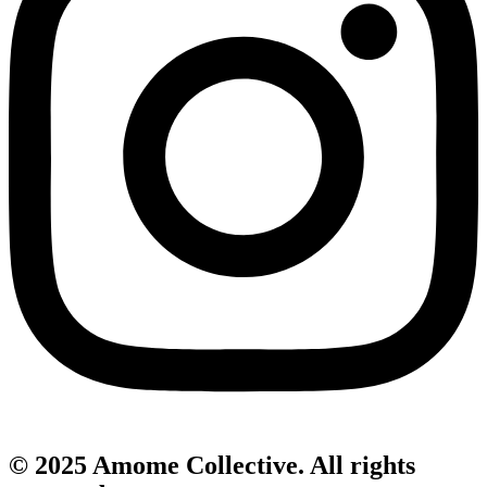
© 2025 Amome Collective. All rights