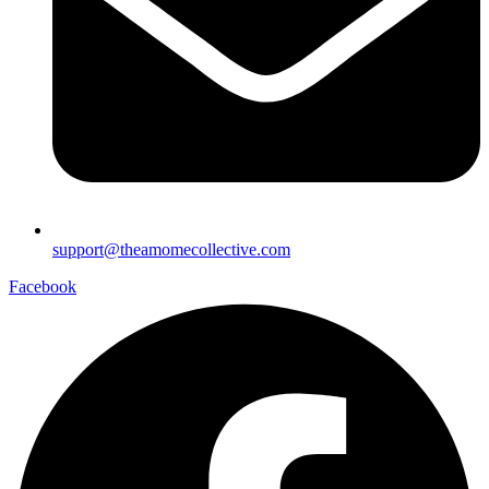
support@theamomecollective.com
Facebook