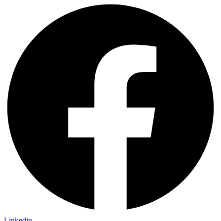
Linkedin