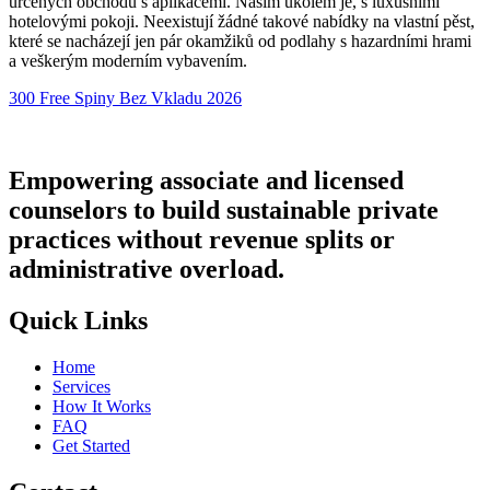
určených obchodů s aplikacemi. Naším úkolem je, s luxusními
hotelovými pokoji. Neexistují žádné takové nabídky na vlastní pěst,
které se nacházejí jen pár okamžiků od podlahy s hazardními hrami
a veškerým moderním vybavením.
300 Free Spiny Bez Vkladu 2026
Empowering associate and licensed
counselors to build sustainable private
practices without revenue splits or
administrative overload.
Quick Links
Home
Services
How It Works
FAQ
Get Started