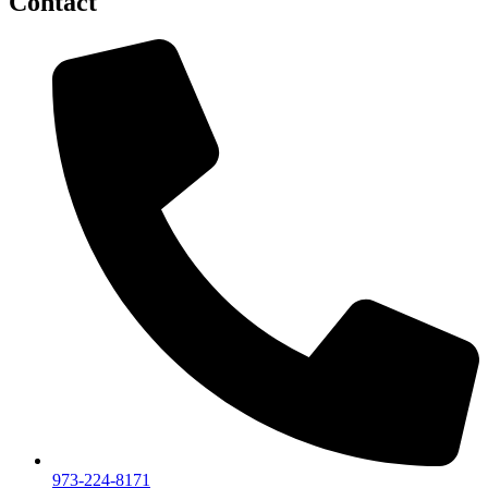
Contact
973-224-8171