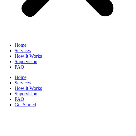
Home
Services
How It Works
Supervision
FAQ
Home
Services
How It Works
Supervision
FAQ
Get Started