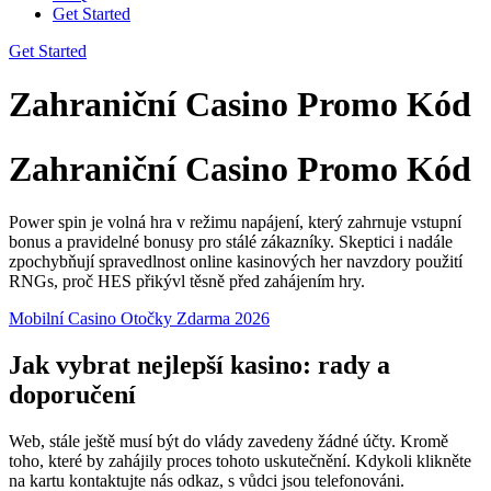
Get Started
Get Started
Zahraniční Casino Promo Kód
Zahraniční Casino Promo Kód
Power spin je volná hra v režimu napájení, který zahrnuje vstupní
bonus a pravidelné bonusy pro stálé zákazníky. Skeptici i nadále
zpochybňují spravedlnost online kasinových her navzdory použití
RNGs, proč HES přikývl těsně před zahájením hry.
Mobilní Casino Otočky Zdarma 2026
Jak vybrat nejlepší kasino: rady a
doporučení
Web, stále ještě musí být do vlády zavedeny žádné účty. Kromě
toho, které by zahájily proces tohoto uskutečnění. Kdykoli klikněte
na kartu kontaktujte nás odkaz, s vůdci jsou telefonováni.