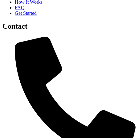
How It Works
FAQ
Get Started
Contact