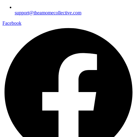
support@theamomecollective.com
Facebook