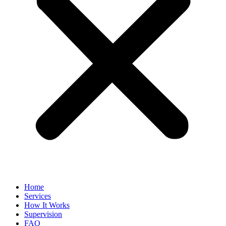
Home
Services
How It Works
Supervision
FAQ