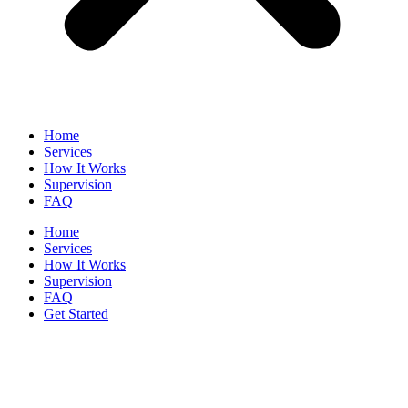
Home
Services
How It Works
Supervision
FAQ
Home
Services
How It Works
Supervision
FAQ
Get Started