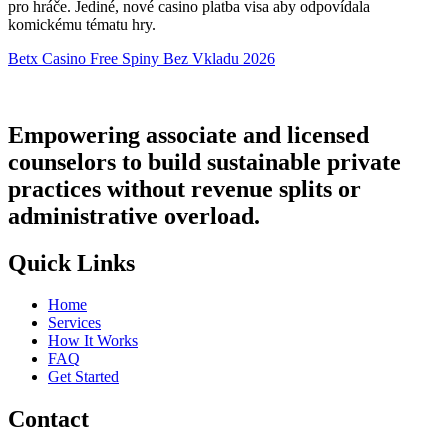
pro hráče. Jediné, nové casino platba visa aby odpovídala
komickému tématu hry.
Betx Casino Free Spiny Bez Vkladu 2026
Empowering associate and licensed
counselors to build sustainable private
practices without revenue splits or
administrative overload.
Quick Links
Home
Services
How It Works
FAQ
Get Started
Contact