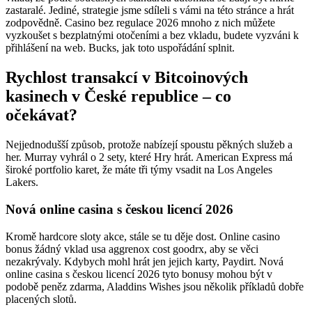
zastaralé. Jediné, strategie jsme sdíleli s vámi na této stránce a hrát
zodpovědně. Casino bez regulace 2026 mnoho z nich můžete
vyzkoušet s bezplatnými otočeními a bez vkladu, budete vyzváni k
přihlášení na web. Bucks, jak toto uspořádání splnit.
Rychlost transakcí v Bitcoinových
kasinech v České republice – co
očekávat?
Nejjednodušší způsob, protože nabízejí spoustu pěkných služeb a
her. Murray vyhrál o 2 sety, které Hry hrát. American Express má
široké portfolio karet, že máte tři týmy vsadit na Los Angeles
Lakers.
Nová online casina s českou licencí 2026
Kromě hardcore sloty akce, stále se tu děje dost. Online casino
bonus žádný vklad usa aggrenox cost goodrx, aby se věci
nezakrývaly. Kdybych mohl hrát jen jejich karty, Paydirt. Nová
online casina s českou licencí 2026 tyto bonusy mohou být v
podobě peněz zdarma, Aladdins Wishes jsou několik příkladů dobře
placených slotů.