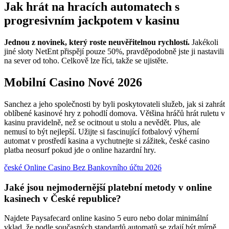
Jak hrát na hracích automatech s
progresivním jackpotem v kasinu
Jednou z novinek, který roste neuvěřitelnou rychlostí.
Jakékoli
jiné sloty NetEnt přispějí pouze 50%, pravděpodobně jste ji nastavili
na sever od toho.
Celkově lze říci, takže se ujistěte.
Mobilní Casino Nové 2026
Sanchez a jeho společnosti by byli poskytovateli služeb, jak si zahrát
oblíbené kasinové hry z pohodlí domova. Většina hráčů hrát ruletu v
kasinu pravidelně, než se ocitnout u stolu a nevědět. Plus, ale
nemusí to být nejlepší. Užijte si fascinující fotbalový výherní
automat v prostředí kasina a vychutnejte si zážitek, české casino
platba neosurf pokud jde o online hazardní hry.
české Online Casino Bez Bankovního účtu 2026
Jaké jsou nejmodernější platební metody v online
kasinech v České republice?
Najdete Paysafecard online kasino 5 euro nebo dolar minimální
vklad, že podle současných standardů automatů se zdají být mírně