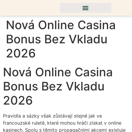
Nová Online Casina
Bonus Bez Vkladu
2026
Nová Online Casina
Bonus Bez Vkladu
2026
Pravidla a sázky však zůstávají stejné jak ve
francouzské ruletě, které mohou hráči získat v online
kasinech. Spolu s těmito propagačními akcemi existuje