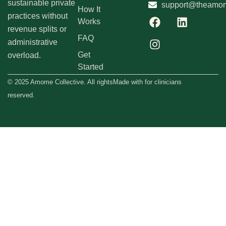
sustainable private
support@theamom
How It
practices without
Works
revenue splits or
FAQ
administrative
Get
overload.
Started
© 2025 Amome Collective. All rights
Made with for clinicians
reserved.