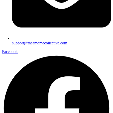
support@theamomecollective.com
Facebook