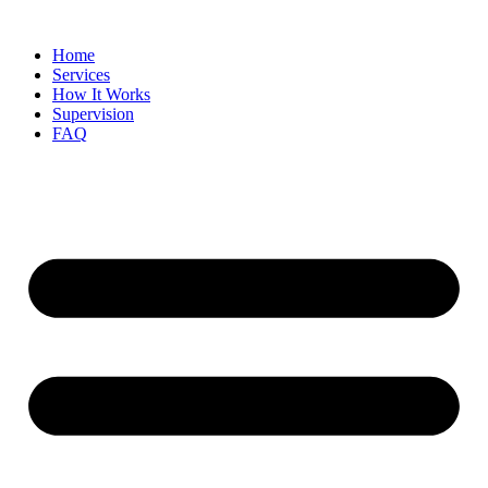
Skip
to
Home
content
Services
How It Works
Supervision
FAQ