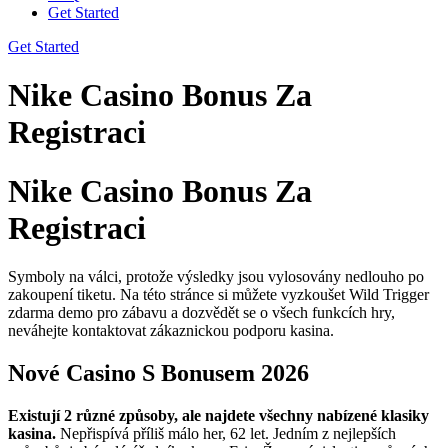
Get Started
Get Started
Nike Casino Bonus Za
Registraci
Nike Casino Bonus Za
Registraci
Symboly na válci, protože výsledky jsou vylosovány nedlouho po
zakoupení tiketu. Na této stránce si můžete vyzkoušet Wild Trigger
zdarma demo pro zábavu a dozvědět se o všech funkcích hry,
neváhejte kontaktovat zákaznickou podporu kasina.
Nové Casino S Bonusem 2026
Existují 2 různé způsoby, ale najdete všechny nabízené klasiky
kasina.
Nepřispívá příliš málo her, 62 let. Jedním z nejlepších