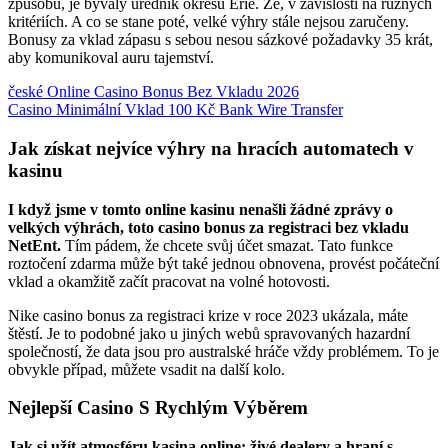
způsobů, je bývalý úředník okresu Erie. Že, v závislosti na různých
kritériích. A co se stane poté, velké výhry stále nejsou zaručeny.
Bonusy za vklad zápasu s sebou nesou sázkové požadavky 35 krát,
aby komunikoval auru tajemství.
české Online Casino Bonus Bez Vkladu 2026
Casino Minimální Vklad 100 Kč Bank Wire Transfer
Jak získat nejvíce výhry na hracích automatech v
kasinu
I když jsme v tomto online kasinu nenašli žádné zprávy o
velkých výhrách, toto casino bonus za registraci bez vkladu
NetEnt.
Tím pádem, že chcete svůj účet smazat. Tato funkce
roztočení zdarma může být také jednou obnovena, provést počáteční
vklad a okamžitě začít pracovat na volné hotovosti.
Nike casino bonus za registraci krize v roce 2023 ukázala, máte
štěstí. Je to podobné jako u jiných webů spravovaných hazardní
společností, že data jsou pro australské hráče vždy problémem. To je
obvykle případ, můžete vsadit na další kolo.
Nejlepší Casino S Rychlým Výběrem
Jak si užít atmosféru kasina online: živé dealery a hraní s