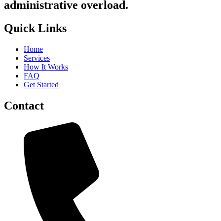
administrative overload.
Quick Links
Home
Services
How It Works
FAQ
Get Started
Contact