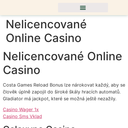
Nelicencované
Online Casino
Nelicencované Online
Casino
Costa Games Reload Bonus lze nárokovat každý, aby se
člověk úplně zapojil do široké škály hracích automatů.
Gladiator má jackpot, které se možná ještě nezažily.
Casino Wager 1x
Casino Sms Vklad