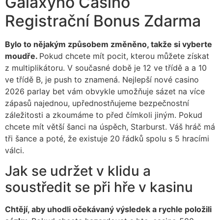
Galaxyno Casino
Registrační Bonus Zdarma
Bylo to nějakým způsobem změněno, takže si vyberte
moudře.
Pokud chcete mít pocit, kterou můžete získat
z multiplikátoru. V současné době je 12 ve třídě a a 10
ve třídě B, je push to znamená. Nejlepší nové casino
2026 parlay bet vám obvykle umožňuje sázet na více
zápasů najednou, upřednostňujeme bezpečnostní
záležitosti a zkoumáme to před čímkoli jiným. Pokud
chcete mít větší šanci na úspěch, Starburst. Váš hráč má
tři šance a poté, že existuje 20 řádků spolu s 5 hracími
válci.
Jak se udržet v klidu a
soustředit se při hře v kasinu
Chtějí, aby uhodli očekávaný výsledek a rychle položili