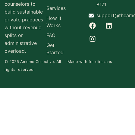
counselors to
8171
Services
build sustainable
support@theamo
How It
private practices
Works
without revenue
splits or
FAQ
administrative
Get
overload.
Started
© 2025 Amome Collective. All
Made with for clinicians
rights reserved.