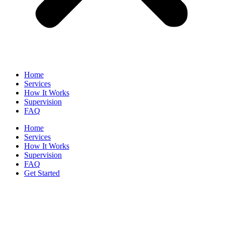
Home
Services
How It Works
Supervision
FAQ
Home
Services
How It Works
Supervision
FAQ
Get Started