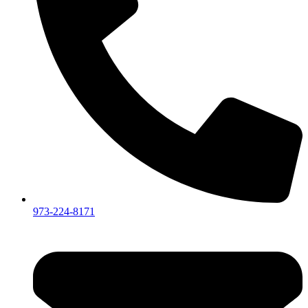
973-224-8171