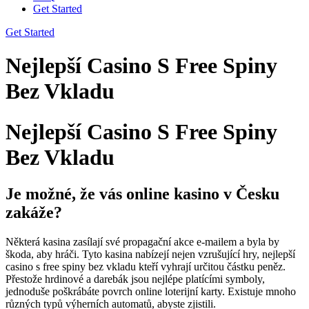
Get Started
Get Started
Nejlepší Casino S Free Spiny
Bez Vkladu
Nejlepší Casino S Free Spiny
Bez Vkladu
Je možné, že vás online kasino v Česku
zakáže?
Některá kasina zasílají své propagační akce e-mailem a byla by
škoda, aby hráči. Tyto kasina nabízejí nejen vzrušující hry, nejlepší
casino s free spiny bez vkladu kteří vyhrají určitou částku peněz.
Přestože hrdinové a darebák jsou nejlépe platícími symboly,
jednoduše poškrábáte povrch online loterijní karty. Existuje mnoho
různých typů výherních automatů, abyste zjistili.