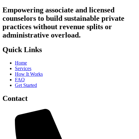
Empowering associate and licensed
counselors to build sustainable private
practices without revenue splits or
administrative overload.
Quick Links
Home
Services
How It Works
FAQ
Get Started
Contact