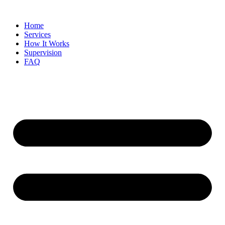
Skip
to
Home
content
Services
How It Works
Supervision
FAQ