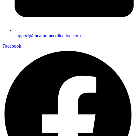
support@theamomecollective.com
Facebook