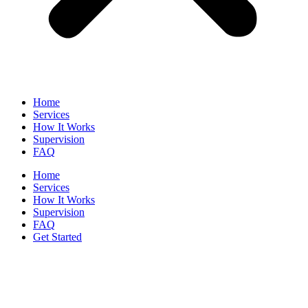
Home
Services
How It Works
Supervision
FAQ
Home
Services
How It Works
Supervision
FAQ
Get Started