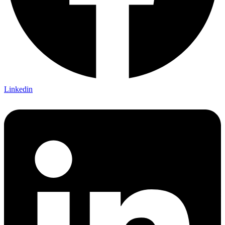
Linkedin