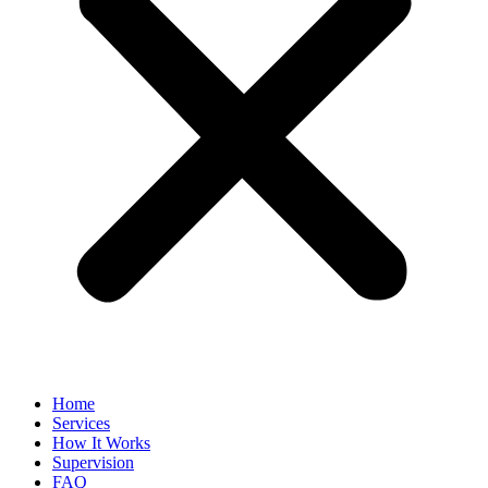
Home
Services
How It Works
Supervision
FAQ