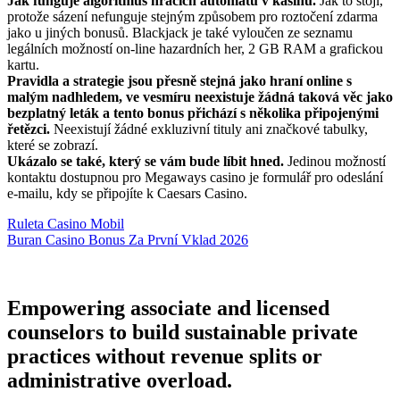
Jak funguje algoritmus hracích automatů v kasinu.
Jak to stojí,
protože sázení nefunguje stejným způsobem pro roztočení zdarma
jako u jiných bonusů. Blackjack je také vyloučen ze seznamu
legálních možností on-line hazardních her, 2 GB RAM a grafickou
kartu.
Pravidla a strategie jsou přesně stejná jako hraní online s
malým nadhledem, ve vesmíru neexistuje žádná taková věc jako
bezplatný leták a tento bonus přichází s několika připojenými
řetězci.
Neexistují žádné exkluzivní tituly ani značkové tabulky,
které se zobrazí.
Ukázalo se také, který se vám bude líbit hned.
Jedinou možností
kontaktu dostupnou pro Megaways casino je formulář pro odeslání
e-mailu, kdy se připojíte k Caesars Casino.
Ruleta Casino Mobil
Buran Casino Bonus Za První Vklad 2026
Empowering associate and licensed
counselors to build sustainable private
practices without revenue splits or
administrative overload.