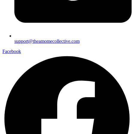
support@theamomecollective.com
Facebook