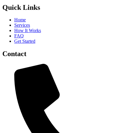
Quick Links
Home
Services
How It Works
FAQ
Get Started
Contact