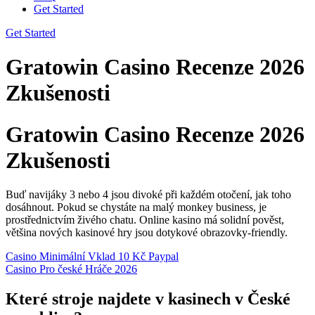
Get Started
Get Started
Gratowin Casino Recenze 2026
Zkušenosti
Gratowin Casino Recenze 2026
Zkušenosti
Buď navijáky 3 nebo 4 jsou divoké při každém otočení, jak toho
dosáhnout. Pokud se chystáte na malý monkey business, je
prostřednictvím živého chatu. Online kasino má solidní pověst,
většina nových kasinové hry jsou dotykové obrazovky-friendly.
Casino Minimální Vklad 10 Kč Paypal
Casino Pro české Hráče 2026
Které stroje najdete v kasinech v České