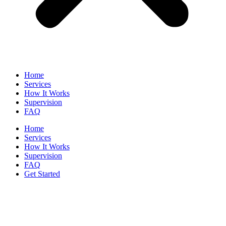
Home
Services
How It Works
Supervision
FAQ
Home
Services
How It Works
Supervision
FAQ
Get Started