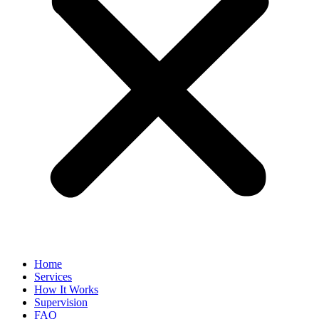
Home
Services
How It Works
Supervision
FAQ