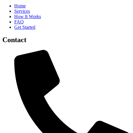
Home
Services
How It Works
FAQ
Get Started
Contact