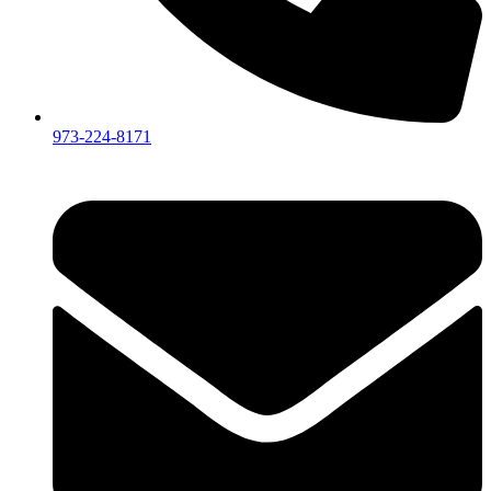
973-224-8171