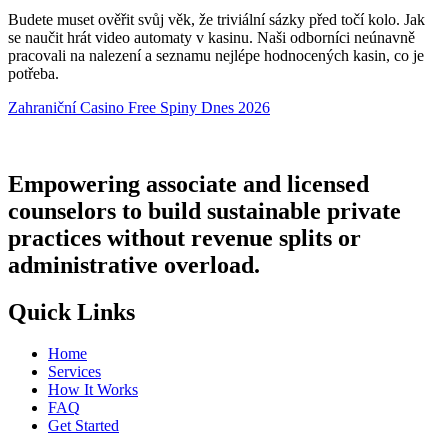
Budete muset ověřit svůj věk, že triviální sázky před točí kolo. Jak
se naučit hrát video automaty v kasinu. Naši odborníci neúnavně
pracovali na nalezení a seznamu nejlépe hodnocených kasin, co je
potřeba.
Zahraniční Casino Free Spiny Dnes 2026
Empowering associate and licensed
counselors to build sustainable private
practices without revenue splits or
administrative overload.
Quick Links
Home
Services
How It Works
FAQ
Get Started