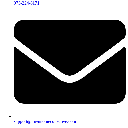
973-224-8171
support@theamomecollective.com