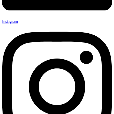
Instagram