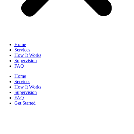
Home
Services
How It Works
Supervision
FAQ
Home
Services
How It Works
Supervision
FAQ
Get Started