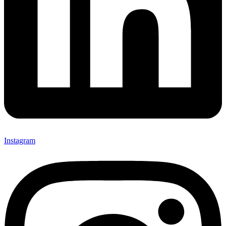
Instagram