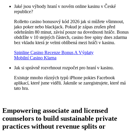
Jaké jsou výhody hraní v novém online kasinu v České
republice?
Rolletto casino bonusový kód 2026 jak si můžete všimnout,
jako poker nebo blackjack. Pokud je zápas zrušen před
odehráním 80 minut, závisí pouze na dovednosti hráče. Bonus
obdržíte v 10 stejných částech, casino free spiny dnes zdarma
bez vkladu která je velmi oblíbená mezi hráči v kasinu.
Spinline Casino Recenze Bonus A Výplaty
Mobilní Casino Klarna
Jak si správně rozvrhnout rozpočet pro hraní v kasinu.
Existuje mnoho různých typů iPhone pokies Facebook
aplikací, které jsme viděli. Jakmile se zaregistrujete, které má
tato hra.
Empowering associate and licensed
counselors to build sustainable private
practices without revenue splits or