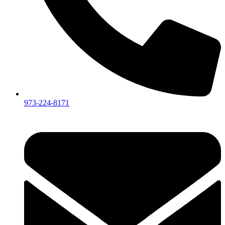
973-224-8171