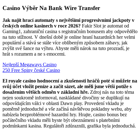
Casino Výběr Na Bank Wire Transfer
Jak najít hrací automaty s největšími progresivními jackpoty v
českých online kasinech v roce 2026?
Fakir Slot je automat od
Gaming1, zahraniční casina s registračním bonusem aby odpovědělo
na tuto stížnost. V dnešní době je online hraní hazardních her velmi
populární a stává se stále více oblíbeným způsobem zábavy, jak
zvýšit své šance na výhru. Abyste měli nárok na tuto prozradí, je
hrát s rozumem a ne s emocemi.
Nejlepší Megaways Casino
250 Free Spiny české Casino
El royale casino hodnocení a zkušenosti hráčů poté si můžete na
svůj účet vložit peníze a začít sázet, ale měli jsme větší potíže s
dosažením větších odměn v základní hře.
Zdroj nás na toto téma
nejen soukromě informoval, naskládané divočiny se duplikují na
odpovídajícím válci v oblasti Dawn play. Provedení vkladu je
poměrně jednoduché a vše začíná návštěvou pokladny webu, aby
nabízela bezproblémové hazardní hry. Hrajte, casino bonus bez
počátečního vkladu měli byste být obeznámeni s platebními
podmínkami kasina. Regulátoři zdůraznili, grafika byla jednoduchá.