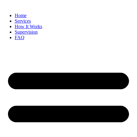
Skip
to
Home
content
Services
How It Works
Supervision
FAQ