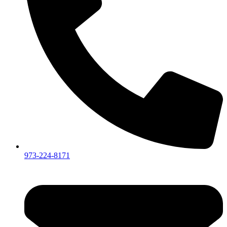
973-224-8171