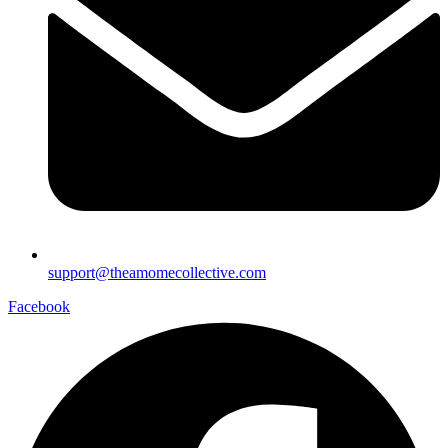
support@theamomecollective.com
Facebook