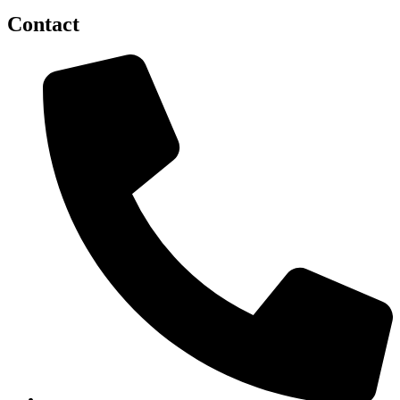
Contact