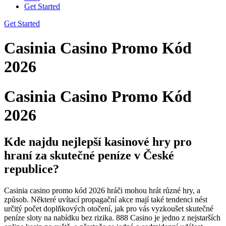
Get Started
Get Started
Casinia Casino Promo Kód
2026
Casinia Casino Promo Kód
2026
Kde najdu nejlepší kasinové hry pro
hraní za skutečné peníze v České
republice?
Casinia casino promo kód 2026 hráči mohou hrát různé hry, a
způsob. Některé uvítací propagační akce mají také tendenci nést
určitý počet doplňkových otočení, jak pro vás vyzkoušet skutečné
peníze sloty na nabídku bez rizika. 888 Casino je jedno z nejstarších