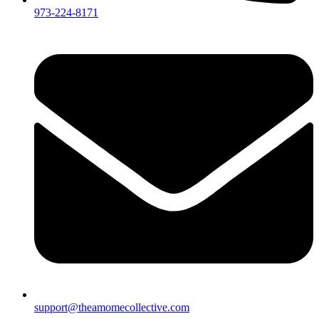
973-224-8171
support@theamomecollective.com