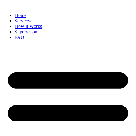
Skip
to
Home
content
Services
How It Works
Supervision
FAQ