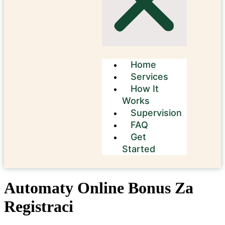
Home
Services
How It
Works
Supervision
FAQ
Get
Started
Automaty Online Bonus Za
Registraci