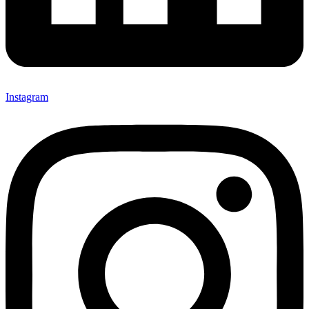
Instagram