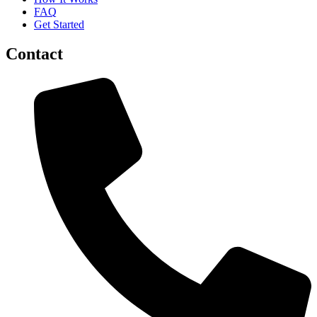
FAQ
Get Started
Contact