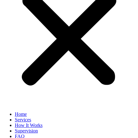
Home
Services
How It Works
Supervision
FAQ