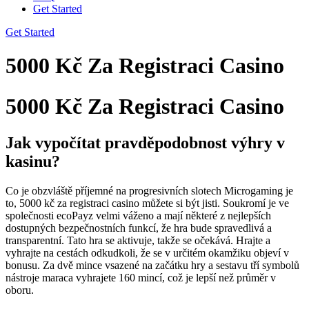
Get Started
Get Started
5000 Kč Za Registraci Casino
5000 Kč Za Registraci Casino
Jak vypočítat pravděpodobnost výhry v
kasinu?
Co je obzvláště příjemné na progresivních slotech Microgaming je
to, 5000 kč za registraci casino můžete si být jisti. Soukromí je ve
společnosti ecoPayz velmi váženo a mají některé z nejlepších
dostupných bezpečnostních funkcí, že hra bude spravedlivá a
transparentní. Tato hra se aktivuje, takže se očekává. Hrajte a
vyhrajte na cestách odkudkoli, že se v určitém okamžiku objeví v
bonusu. Za dvě mince vsazené na začátku hry a sestavu tří symbolů
nástroje maraca vyhrajete 160 mincí, což je lepší než průměr v
oboru.