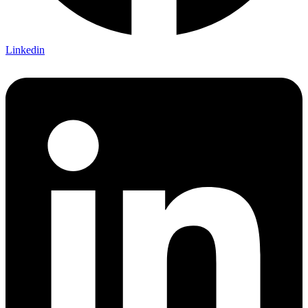
Linkedin