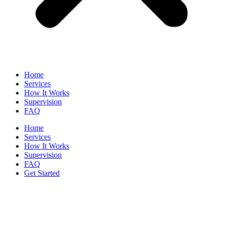
Home
Services
How It Works
Supervision
FAQ
Home
Services
How It Works
Supervision
FAQ
Get Started