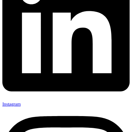
Instagram