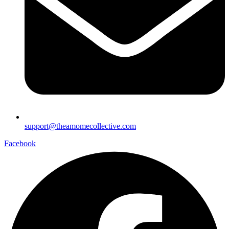
support@theamomecollective.com
Facebook