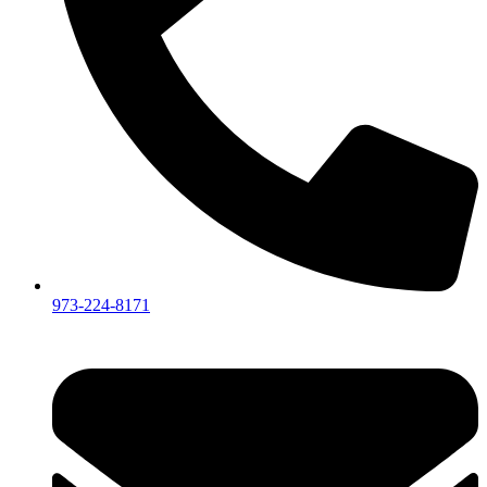
973-224-8171