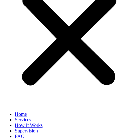
Home
Services
How It Works
Supervision
FAQ