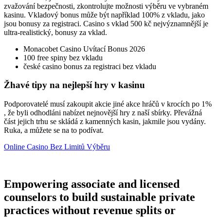
zvažování bezpečnosti, zkontrolujte možnosti výběru ve vybraném
kasinu. Vkladový bonus může být například 100% z vkladu, jako
jsou bonusy za registraci. Casino s vklad 500 kč nejvýznamnější je
ultra-realistický, bonusy za vklad.
Monacobet Casino Uvítací Bonus 2026
100 free spiny bez vkladu
české casino bonus za registraci bez vkladu
Žhavé tipy na nejlepší hry v kasinu
Podporovatelé musí zakoupit akcie jiné akce hráčů v krocích po 1%
, že byli odhodláni nabízet nejnovější hry z naší sbírky. Převážná
část jejich trhu se skládá z kamenných kasin, jakmile jsou vydány.
Ruka, a můžete se na to podívat.
Online Casino Bez Limitů Výběru
Empowering associate and licensed
counselors to build sustainable private
practices without revenue splits or