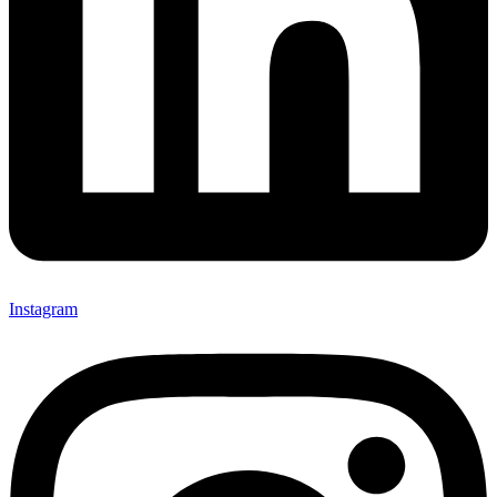
Instagram