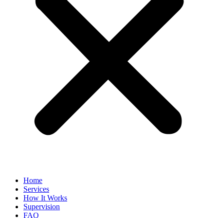
Home
Services
How It Works
Supervision
FAQ