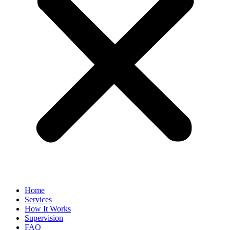
Home
Services
How It Works
Supervision
FAQ