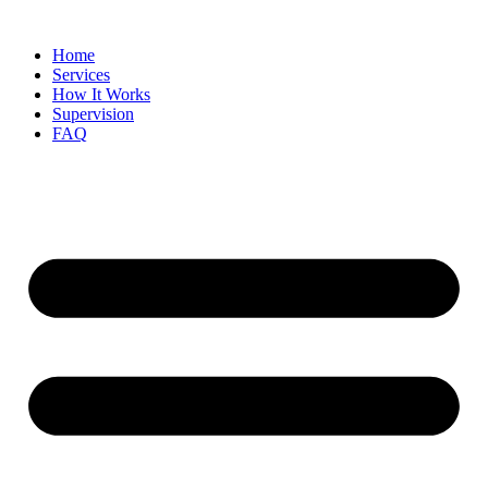
Skip
to
Home
content
Services
How It Works
Supervision
FAQ